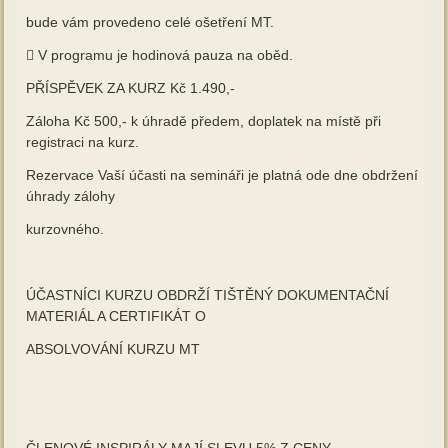
bude vám provedeno celé ošetření MT.
 V programu je hodinová pauza na oběd.
PŘÍSPĚVEK ZA KURZ Kč 1.490,-
Záloha Kč 500,- k úhradě předem, doplatek na místě při
registraci na kurz.
Rezervace Vaší účasti na semináři je platná ode dne obdržení
úhrady zálohy
kurzovného.
ÚČASTNÍCI KURZU OBDRŽÍ TIŠTĚNÝ DOKUMENTAČNÍ
MATERIÁL A CERTIFIKÁT O
ABSOLVOVÁNÍ KURZU MT
ČLENOVÉ INSPIRÁLY MAJÍ SLEVU 5% Z CENY