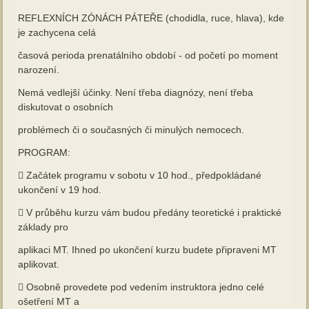
REFLEXNÍCH ZÓNÁCH PÁTEŘE (chodidla, ruce, hlava), kde
je zachycena celá
časová perioda prenatálního období - od početí po moment
narození.
Nemá vedlejší účinky. Není třeba diagnózy, není třeba
diskutovat o osobních
problémech či o současných či minulých nemocech.
PROGRAM:
 Začátek programu v sobotu v 10 hod., předpokládané
ukončení v 19 hod.
 V průběhu kurzu vám budou předány teoretické i praktické
základy pro
aplikaci MT. Ihned po ukončení kurzu budete připraveni MT
aplikovat.
 Osobně provedete pod vedením instruktora jedno celé
ošetření MT a