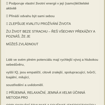
 Podporuje vlastní životní energii v její (samo)léčitelské
aktivitě
 Přináší odvahu být sami sebou
 ZLEPŠUJE KVALITU PROŽÍVÁNÍ ŽIVOTA
ŽIJ ŽIVOT BEZE STRACHU – ŘEŠ VŠECHNY PŘEKÁŽKY A
POZNÁŠ, ŽE JE
MŮŽEŠ ZVLÁDNOUT
Lidé ve svém plném potenciálu mají rychlejší vývoj a hlubokou
sebedůvěru,
vyšší IQ, jsou empatičtí, citově zralejší, spolupracující, tvůrčí,
loajální, milující,
soustředění a uvědomělí.
 PŘÍJEMNÁ, RELAXAČNÍ, JEMNÁ A VELMI ÚČINNÁ
METODA PRO