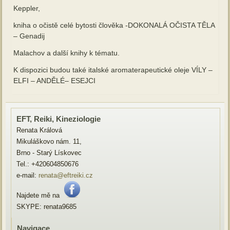
Keppler,
kniha o očistě celé bytosti člověka -DOKONALÁ OČISTA TĚLA
– Genadij
Malachov a další knihy k tématu.
K dispozici budou také italské aromaterapeutické oleje VÍLY –
ELFI – ANDĚLÉ– ESEJCI
EFT, Reiki, Kineziologie
Renata Králová
Mikuláškovo nám. 11,
Brno - Starý Lískovec
Tel.: +420604850676
e-mail:
renata@eftreiki.cz
Najdete mě na
SKYPE: renata9685
Navigace