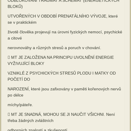
ODBLOKOVÁNÍ TRAUMAT A SCHÉMAT (ENERGETICKÝCH
BLOKŮ)
UTVOŘENÝCH V OBDOBÍ PRENATÁLNÍHO VÝVOJE, které
se v praktickém
životě člověka projevují na úrovni fyzických nemocí, psychické
a citové
nerovnováhy a různých stresů a poruch v chování.
 MT JE ZALOŽENA NA PRINCIPU UVOLNĚNÍ ENERGIE
VYŽIVUJÍCÍ BLOKY
VZNIKLÉ Z PSYCHICKÝCH STRESŮ PLODU I MATKY OD
POČETÍ DO
NAROZENÍ, které jsou zafixovány v paměti kořenových nervů
po délce
míchy/páteře.
 MT JE SNADNÁ, MOHOU SE JI NAUČIT VŠICHNI. Není
třeba žádných zvláštních
odborných znalostí a zkušeností.