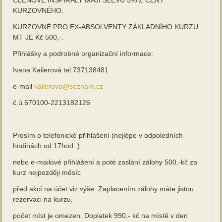
KURZOVNÉHO.
KURZOVNÉ PRO EX-ABSOLVENTY ZÁKLADNÍHO KURZU
MT JE Kč 500,-.
Přihlášky a podrobné organizační informace:
Ivana Kailerová tel.737138481
e-mail
kailerova@seznam.cz
č.ú.670100-2213182126
Prosím o telefonické přihlášení (nejlépe v odpoledních
hodinách od 17hod. )
nebo e-mailové přihlášení a poté zaslání zálohy 500,-kč za
kurz nejpozději měsíc
před akcí na účet viz výše. Zaplacením zálohy máte jistou
rezervaci na kurzu,
počet míst je omezen. Doplatek 990,- kč na místě v den