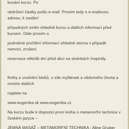
konání kurzu. Po
obdržení částky pošlu e-mail .Prosím tedy o e-mailovou
adresu, k zaslání
případných změn ohledně kurzu a dalších informací před
kurzem. Dále prosím o
podrobné pročtění informací ohledně storna v případě
nemoci, zrušení
rezervace několik dní před akcí na stránkách Inspirály.
Knihy o uvolnění bloků, o síle myšlenek a vědomého života a
mnoho dalších
najdete na
www.eugenika.sk www.eugenika.cz
Na kurzu bude k dispozici první kniha o metamorfní technice v
českém jazyce –
JEMNÁ MASÁŽ – METAMORFNÍ TECHNIKA - Aline Gruber