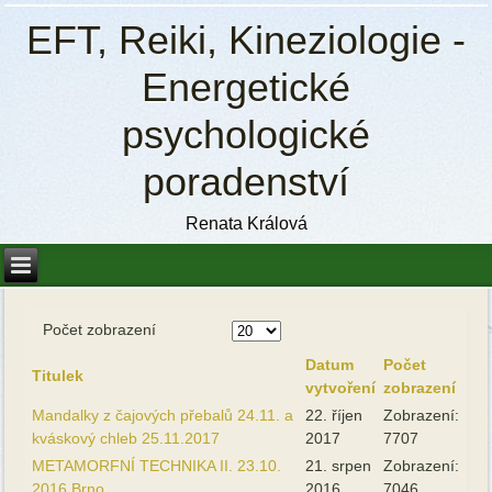
EFT, Reiki, Kineziologie -
Energetické
psychologické
poradenství
Renata Králová
Počet zobrazení
Datum
Počet
Titulek
vytvoření
zobrazení
Mandalky z čajových přebalů 24.11. a
22. říjen
Zobrazení:
kváskový chleb 25.11.2017
2017
7707
METAMORFNÍ TECHNIKA II. 23.10.
21. srpen
Zobrazení:
2016 Brno
2016
7046