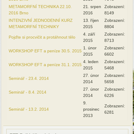
METAMORFNÍ TECHNIKA 22.10.
21. srpen
Zobrazení:
2016 Brno
2016
8149
INTENZIVNÍ JEDNODENNÍ KURZ
13. říjen
Zobrazení:
METAMORFNÍ TECHNIKY
2015
8804
4. září
Zobrazení:
Pojďte si procvičit a protáhnout tělo
2015
8713
1. únor
Zobrazení:
WORKSHOP EFT a peníze 30.5. 2015
2015
6602
4. leden
Zobrazení:
WORKSHOP EFT a peníze 31.1. 2015
2015
5468
27. únor
Zobrazení:
Seminář - 23.4. 2014
2014
5658
27. únor
Zobrazení:
Seminář - 8.4. 2014
2014
6226
9.
Zobrazení:
Seminář - 13.2. 2014
prosinec
6281
2013