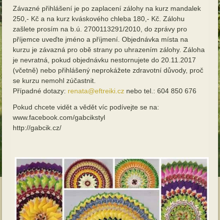
Závazné přihlášení je po zaplacení zálohy na kurz mandalek
250,- Kč a na kurz kváskového chleba 180,- Kč. Zálohu
zašlete prosím na b.ú. 2700113291/2010, do zprávy pro
příjemce uveďte jméno a příjmení. Objednávka místa na
kurzu je závazná pro obě strany po uhrazením zálohy. Záloha
je nevratná, pokud objednávku nestornujete do 20.11.2017
(včetně) nebo přihlášený neprokážete zdravotní důvody, proč
se kurzu nemohl zúčastnit.
Případné dotazy:
renata@eftreiki.cz
nebo tel.: 604 850 676
Pokud chcete vidět a vědět víc podívejte se na:
www.facebook.com/gabcikstyl
http://gabcik.cz/