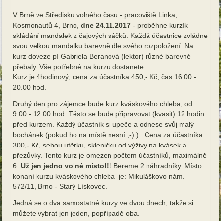
V Brně ve Středisku volného času - pracoviště Linka,
Kosmonautů 4, Brno,
dne 24.11.2017
- proběhne kurzík
skládání mandalek z čajových sáčků. Každá účastnice zvládne
svou velkou mandalku barevně dle svého rozpoložení. Na
kurz doveze pí Gabriela Beranová (lektor) různé barevné
přebaly. Vše potřebné na kurzu dostanete.
Kurz je 4hodinový, cena za účastníka 450,- Kč, čas 16.00 -
20.00 hod.
Druhý den pro zájemce bude kurz kváskového chleba, od
9.00 - 12.00 hod. Těsto se bude připravovat (kvasit) 12 hodin
před kurzem. Každý účastník si upeče a odnese svůj malý
bochánek (pokud ho na místě nesní ;-) ) . Cena za účastníka
300,- Kč, sebou utěrku, skleničku od výživy na kvásek a
přezůvky. Tento kurz je omezen počtem účastníků, maximálně
6.
Už jen jedno volné místo!!!
Bereme 2 náhradníky. Místo
konaní kurzu kváskového chleba je: Mikuláškovo nám.
572/11, Brno - Starý Lískovec.
Jedná se o dva samostatné kurzy ve dvou dnech, takže si
můžete vybrat jen jeden, popřípadě oba.