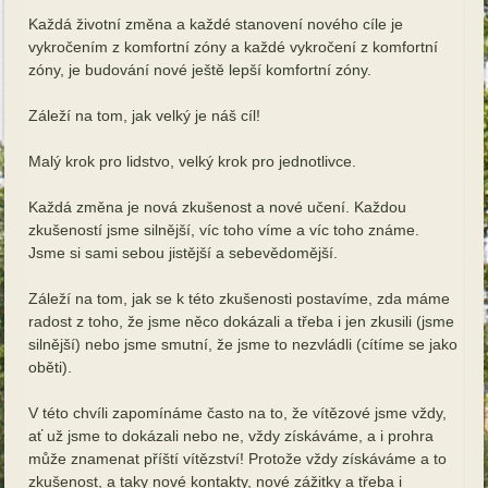
Každá životní změna a každé stanovení nového cíle je
vykročením z komfortní zóny a každé vykročení z komfortní
zóny, je budování nové ještě lepší komfortní zóny.
Záleží na tom, jak velký je náš cíl!
Malý krok pro lidstvo, velký krok pro jednotlivce.
Každá změna je nová zkušenost a nové učení. Každou
zkušeností jsme silnější, víc toho víme a víc toho známe.
Jsme si sami sebou jistější a sebevědomější.
Záleží na tom, jak se k této zkušenosti postavíme, zda máme
radost z toho, že jsme něco dokázali a třeba i jen zkusili (jsme
silnější) nebo jsme smutní, že jsme to nezvládli (cítíme se jako
oběti).
V této chvíli zapomínáme často na to, že vítězové jsme vždy,
ať už jsme to dokázali nebo ne, vždy získáváme, a i prohra
může znamenat příští vítězství! Protože vždy získáváme a to
zkušenost, a taky nové kontakty, nové zážitky a třeba i