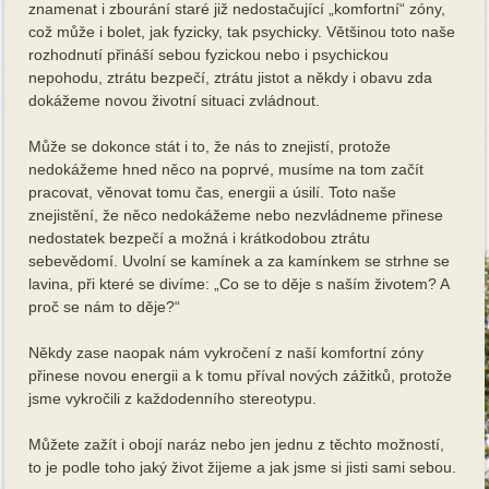
znamenat i zbourání staré již nedostačující „komfortní“ zóny,
což může i bolet, jak fyzicky, tak psychicky. Většinou toto naše
rozhodnutí přináší sebou fyzickou nebo i psychickou
nepohodu, ztrátu bezpečí, ztrátu jistot a někdy i obavu zda
dokážeme novou životní situaci zvládnout.
Může se dokonce stát i to, že nás to znejistí, protože
nedokážeme hned něco na poprvé, musíme na tom začít
pracovat, věnovat tomu čas, energii a úsilí. Toto naše
znejistění, že něco nedokážeme nebo nezvládneme přinese
nedostatek bezpečí a možná i krátkodobou ztrátu
sebevědomí. Uvolní se kamínek a za kamínkem se strhne se
lavina, při které se divíme: „Co se to děje s naším životem? A
proč se nám to děje?“
Někdy zase naopak nám vykročení z naší komfortní zóny
přinese novou energii a k tomu příval nových zážitků, protože
jsme vykročili z každodenního stereotypu.
Můžete zažít i obojí naráz nebo jen jednu z těchto možností,
to je podle toho jaký život žijeme a jak jsme si jisti sami sebou.