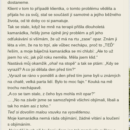
dostaneme.
Klient v tom to případě klientka, o tomto problému věděla a
přijala ho za svůj, stal se součástí jí samotné a jejího běžného
života, od té doby co si pamatuje.
Tak se stalo, když ke mně na terapii přišla dlouholetá
kamarádka, řešily jsme úplně jiný problém a při jeho
odťukávání si všímám, že už má na rtu „zase“ opar. Znám ji
léta a vím, že na to trpí, ale vůbec nechápu, proč to „TEĎ“
řeším, a moje báječná kamarádka se mi chlubí: „Ale to už
jsem ho víc, jak půl roku neměla. Měla jsem klid.“
Nastává můj okamžik „ohař na stopě“ a tak se ptám: „Kdy se
vyrazil? A co jsi dělala den před tím?“
„Vyrazil se ráno v pondělí a den před tím jsme byli u známých
na chatě, velká parta lidí. Bylo to moc fajn.“ Kouká na mě
trochu nechápavě.
„A co se tam stalo, z čeho bys mohla mít opar?“
… „No na závěr jsme se samozřejmě všichni objímali, líbali a
tak ho mám asi z toho.“
Teď si dovolím malou vsuvku na vysvětlenou.
Moje kamarádka nemá ráda objímání, žádné vítání a loučení
s objímáním.