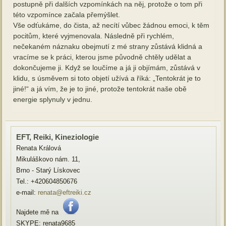
postupně při dalších vzpomínkách na něj, protože o tom při
této vzpomínce začala přemýšlet.
Vše odťukáme, do čista, až necítí vůbec žádnou emoci, k těm
pocitům, které vyjmenovala. Následně při rychlém,
nečekaném náznaku obejmutí z mé strany zůstává klidná a
vracíme se k práci, kterou jsme původně chtěly udělat a
dokončujeme ji. Když se loučíme a já ji objímám, zůstává v
klidu, s úsměvem si toto objetí užívá a říká: „Tentokrát je to
jiné!“ a já vím, že je to jiné, protože tentokrát naše obě
energie splynuly v jednu.
EFT, Reiki, Kineziologie
Renata Králová
Mikuláškovo nám. 11,
Brno - Starý Lískovec
Tel.: +420604850676
e-mail:
renata@eftreiki.cz
Najdete mě na
SKYPE: renata9685