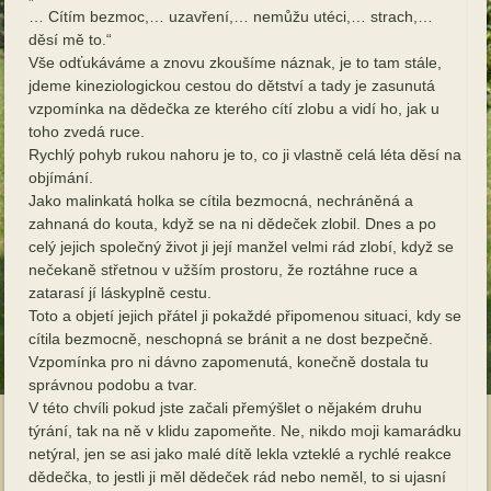
… Cítím bezmoc,… uzavření,… nemůžu utéci,… strach,…
děsí mě to.“
Vše odťukáváme a znovu zkoušíme náznak, je to tam stále,
jdeme kineziologickou cestou do dětství a tady je zasunutá
vzpomínka na dědečka ze kterého cítí zlobu a vidí ho, jak u
toho zvedá ruce.
Rychlý pohyb rukou nahoru je to, co ji vlastně celá léta děsí na
objímání.
Jako malinkatá holka se cítila bezmocná, nechráněná a
zahnaná do kouta, když se na ni dědeček zlobil. Dnes a po
celý jejich společný život ji její manžel velmi rád zlobí, když se
nečekaně střetnou v užším prostoru, že roztáhne ruce a
zatarasí jí láskyplně cestu.
Toto a objetí jejich přátel ji pokaždé připomenou situaci, kdy se
cítila bezmocně, neschopná se bránit a ne dost bezpečně.
Vzpomínka pro ni dávno zapomenutá, konečně dostala tu
správnou podobu a tvar.
V této chvíli pokud jste začali přemýšlet o nějakém druhu
týrání, tak na ně v klidu zapomeňte. Ne, nikdo moji kamarádku
netýral, jen se asi jako malé dítě lekla vzteklé a rychlé reakce
dědečka, to jestli ji měl dědeček rád nebo neměl, to si ujasní