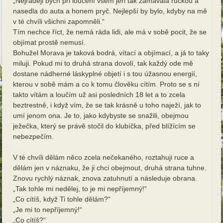
„Nejraději bych při loučení všem jen tak zamávala ručkou a
nasedla do auta a honem pryč. Nejlepší by bylo, kdyby na mě
v té chvíli všichni zapomněli.“
Tím nechce říct, že nemá ráda lidi, ale má v sobě pocit, že se
objímat prostě nemusí.
Bohužel Morava je taková bodrá, vítací a objímací, a já to taky
miluji. Pokud mi to druhá strana dovolí, tak každý ode mě
dostane nádherné láskyplné objetí i s tou úžasnou energií,
kterou v sobě mám a co k tomu člověku cítím. Proto se s ní
takto vítám a loučím už asi posledních 18 let a to zcela
beztrestně, i když vím, že se tak krásně u toho naježí, jak to
umí jenom ona. Je to, jako kdybyste se snažili, obejmou
ježečka, který se právě stočil do klubíčka, před blížícím se
nebezpečím.
V té chvíli dělám něco zcela nečekaného, roztahuji ruce a
dělám jen v náznaku, že ji chci obejmout, druhá strana tuhne.
Znovu rychlý náznak, znova zatuhnutí a následuje obrana.
„Tak tohle mi nedělej, to je mi nepříjemný!“
„Co cítíš, když Ti tohle dělám?“
„Je mi to nepříjemný!“
„Co cítíš?“