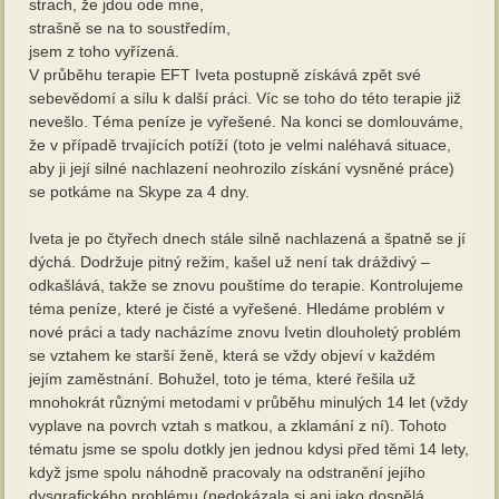
strach, že jdou ode mne,
strašně se na to soustředím,
jsem z toho vyřízená.
V průběhu terapie EFT Iveta postupně získává zpět své
sebevědomí a sílu k další práci. Víc se toho do této terapie již
nevešlo. Téma peníze je vyřešené. Na konci se domlouváme,
že v případě trvajících potíží (toto je velmi naléhavá situace,
aby ji její silné nachlazení neohrozilo získání vysněné práce)
se potkáme na Skype za 4 dny.
Iveta je po čtyřech dnech stále silně nachlazená a špatně se jí
dýchá. Dodržuje pitný režim, kašel už není tak dráždivý –
odkašlává, takže se znovu pouštíme do terapie. Kontrolujeme
téma peníze, které je čisté a vyřešené. Hledáme problém v
nové práci a tady nacházíme znovu Ivetin dlouholetý problém
se vztahem ke starší ženě, která se vždy objeví v každém
jejím zaměstnání. Bohužel, toto je téma, které řešila už
mnohokrát různými metodami v průběhu minulých 14 let (vždy
vyplave na povrch vztah s matkou, a zklamání z ní). Tohoto
tématu jsme se spolu dotkly jen jednou kdysi před těmi 14 lety,
když jsme spolu náhodně pracovaly na odstranění jejího
dysgrafického problému (nedokázala si ani jako dospělá