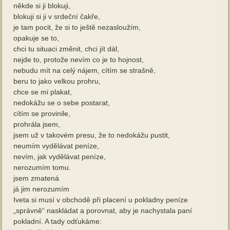
někde si ji blokuji,
blokuji si ji v srdeční čakře,
je tam pocit, že si to ještě nezasloužím,
opakuje se to,
chci tu situaci změnit, chci jít dál,
nejde to, protože nevím co je to hojnost,
nebudu mít na celý nájem, cítím se strašně,
beru to jako velkou prohru,
chce se mi plakat,
nedokážu se o sebe postarat,
cítím se provinile,
prohrála jsem,
jsem už v takovém presu, že to nedokážu pustit,
neumím vydělávat peníze,
nevím, jak vydělávat peníze,
nerozumím tomu.
jsem zmatená
já jim nerozumím
Iveta si musí v obchodě při placení u pokladny peníze
„správně“ naskládat a porovnat, aby je nachystala paní
pokladní. A tady odťukáme: