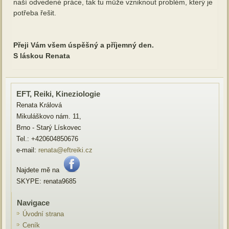
naší odvedené práce, tak tu může vzniknout problém, který je
potřeba řešit.
Přeji Vám všem úspěšný a příjemný den.
S láskou Renata
EFT, Reiki, Kineziologie
Renata Králová
Mikuláškovo nám. 11,
Brno - Starý Lískovec
Tel.: +420604850676
e-mail:
renata@eftreiki.cz
Najdete mě na
SKYPE: renata9685
Navigace
Úvodní strana
Ceník