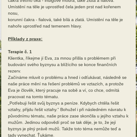
čakra třetího oka - indigově modrá, také žlutá a fialová.
Umístění na těle je uprostřed čela jeden prst nad kořenem
nosu,
korunní čakra - fialová, také bílá a zlatá. Umístění na těle je
nahoře uprostřed nad temenem hlavy.
Příklady z praxe:
Terapie č. 1
Klientka, říkejme jí Eva, za mnou přišla s problémem při
budování svého byznysu a blížícího se konce finančních
rezerv.
Začínáme mluvit o problému a hned i odťukávat, následně se
naše práce mění na řešení problémů ve vztazích, a protože
Eva je člověk, který pracuje na sobě a ví, co chce, odmítá
pracovat na tomto tématu.
„Potřebuji řešit svůj byznys a peníze. Kdybych chtěla řešit
vztahy, přijdu řešit vztahy.“ Bohužel i při následném návratu k
původnímu tématu, naše práce zase skončila u jejího vztahu k
mužům. Jedinou odpovědí proč se tak děje, je to, že její
byznys je plný právě mužů. Takže toto téma nemůže teď a
tady vynechat. Ťukáme.