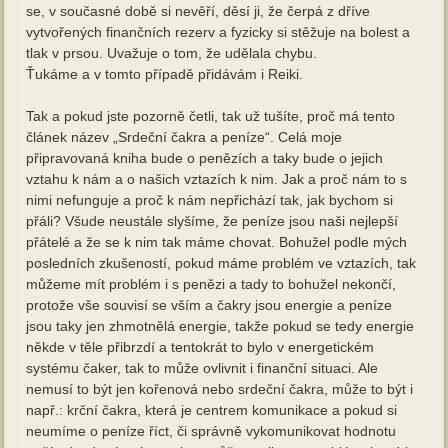
se, v současné době si nevěří, děsí ji, že čerpá z dříve
vytvořených finančních rezerv a fyzicky si stěžuje na bolest a
tlak v prsou. Uvažuje o tom, že udělala chybu.
Ťukáme a v tomto případě přidávám i Reiki.
Tak a pokud jste pozorně četli, tak už tušíte, proč má tento
článek název „Srdeční čakra a peníze“. Celá moje
připravovaná kniha bude o penězích a taky bude o jejich
vztahu k nám a o našich vztazích k nim. Jak a proč nám to s
nimi nefunguje a proč k nám nepřichází tak, jak bychom si
přáli? Všude neustále slyšíme, že peníze jsou naši nejlepší
přátelé a že se k nim tak máme chovat. Bohužel podle mých
posledních zkušeností, pokud máme problém ve vztazích, tak
můžeme mít problém i s penězi a tady to bohužel nekončí,
protože vše souvisí se vším a čakry jsou energie a peníze
jsou taky jen zhmotnělá energie, takže pokud se tedy energie
někde v těle přibrzdí a tentokrát to bylo v energetickém
systému čaker, tak to může ovlivnit i finanční situaci. Ale
nemusí to být jen kořenová nebo srdeční čakra, může to být i
např.: krční čakra, která je centrem komunikace a pokud si
neumíme o peníze říct, či správně vykomunikovat hodnotu