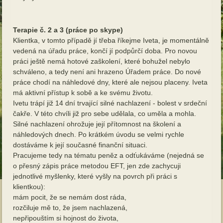
Terapie č. 2 a 3 (práce po skype)
Klientka, v tomto případě jí třeba říkejme Iveta, je momentálně
vedená na úřadu práce, končí jí podpůrčí doba. Pro novou
práci ještě nemá hotové zaškolení, které bohužel nebylo
schváleno, a tedy není ani hrazeno Úřadem práce. Do nové
práce chodí na náhledové dny, které ale nejsou placeny. Iveta
má aktivní přístup k sobě a ke svému životu.
Ivetu trápí již 14 dní trvající silné nachlazení - bolest v srdeční
čakře. V této chvíli již pro sebe udělala, co uměla a mohla.
Silné nachlazení ohrožuje její přítomnost na školení a
náhledových dnech. Po krátkém úvodu se velmi rychle
dostáváme k její současné finanční situaci.
Pracujeme tedy na tématu peněz a odťukáváme (nejedná se
o přesný zápis práce metodou EFT, jen zde zachycuji
jednotlivé myšlenky, které vyšly na povrch při práci s
klientkou):
mám pocit, že se nemám dost ráda,
rozčiluje mě to, že jsem nachlazená,
nepřipouštím si hojnost do života,