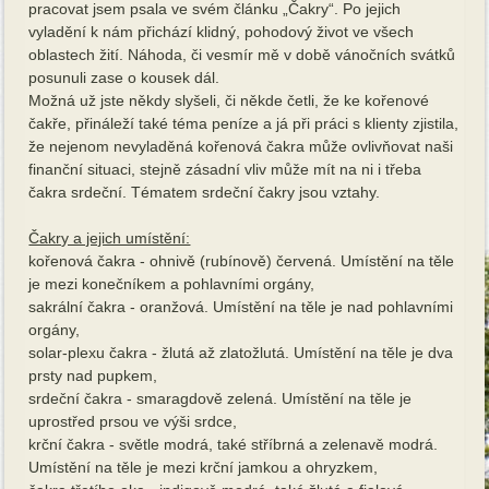
pracovat jsem psala ve svém článku „Čakry“. Po jejich
vyladění k nám přichází klidný, pohodový život ve všech
oblastech žití. Náhoda, či vesmír mě v době vánočních svátků
posunuli zase o kousek dál.
Možná už jste někdy slyšeli, či někde četli, že ke kořenové
čakře, přináleží také téma peníze a já při práci s klienty zjistila,
že nejenom nevyladěná kořenová čakra může ovlivňovat naši
finanční situaci, stejně zásadní vliv může mít na ni i třeba
čakra srdeční. Tématem srdeční čakry jsou vztahy.
Čakry a jejich umístění:
kořenová čakra - ohnivě (rubínově) červená. Umístění na těle
je mezi konečníkem a pohlavními orgány,
sakrální čakra - oranžová. Umístění na těle je nad pohlavními
orgány,
solar-plexu čakra - žlutá až zlatožlutá. Umístění na těle je dva
prsty nad pupkem,
srdeční čakra - smaragdově zelená. Umístění na těle je
uprostřed prsou ve výši srdce,
krční čakra - světle modrá, také stříbrná a zelenavě modrá.
Umístění na těle je mezi krční jamkou a ohryzkem,