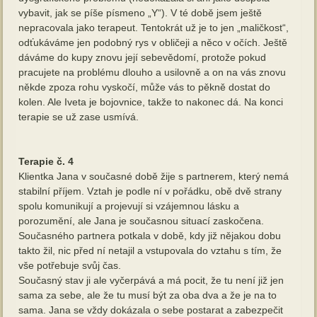
vybavit, jak se píše písmeno „Y“). V té době jsem ještě
nepracovala jako terapeut. Tentokrát už je to jen „maličkost“,
odťukáváme jen podobný rys v obličeji a něco v očích. Ještě
dáváme do kupy znovu její sebevědomí, protože pokud
pracujete na problému dlouho a usilovně a on na vás znovu
někde zpoza rohu vyskočí, může vás to pěkně dostat do
kolen. Ale Iveta je bojovnice, takže to nakonec dá. Na konci
terapie se už zase usmívá.
Terapie č. 4
Klientka Jana v současné době žije s partnerem, který nemá
stabilní příjem. Vztah je podle ní v pořádku, obě dvě strany
spolu komunikují a projevují si vzájemnou lásku a
porozumění, ale Jana je současnou situací zaskočena.
Současného partnera potkala v době, kdy již nějakou dobu
takto žil, nic před ní netajil a vstupovala do vztahu s tím, že
vše potřebuje svůj čas.
Současný stav ji ale vyčerpává a má pocit, že tu není již jen
sama za sebe, ale že tu musí být za oba dva a že je na to
sama. Jana se vždy dokázala o sebe postarat a zabezpečit