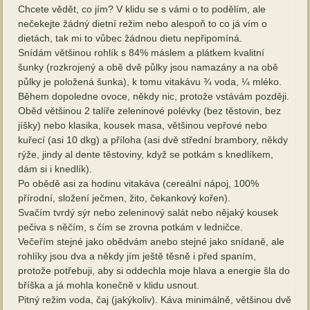
Chcete vědět, co jím? V klidu se s vámi o to podělím, ale
nečekejte žádný dietní režim nebo alespoň to co já vím o
dietách, tak mi to vůbec žádnou dietu nepřipomíná.
Snídám většinou rohlík s 84% máslem a plátkem kvalitní
šunky (rozkrojený a obě dvě půlky jsou namazány a na obě
půlky je položená šunka), k tomu vitakávu ¾ voda, ¼ mléko.
Během dopoledne ovoce, někdy nic, protože vstávám později.
Oběd většinou 2 talíře zeleninové polévky (bez těstovin, bez
jíšky) nebo klasika, kousek masa, většinou vepřové nebo
kuřecí (asi 10 dkg) a příloha (asi dvě střední brambory, někdy
rýže, jindy al dente těstoviny, když se potkám s knedlíkem,
dám si i knedlík).
Po obědě asi za hodinu vitakáva (
cereální nápoj, 100%
přírodní, složení ječmen, žito, čekankový kořen)
.
Svačím tvrdý sýr nebo zeleninový salát nebo nějaký kousek
pečiva s něčím, s čím se zrovna potkám v ledničce.
Večeřím stejné jako obědvám anebo stejné jako snídaně, ale
rohlíky jsou dva a někdy jím ještě těsně i před spaním,
protože potřebuji, aby si oddechla moje hlava a energie šla do
bříška a já mohla konečně v klidu usnout.
Pitný režim voda, čaj (jakýkoliv). Káva minimálně, většinou dvě