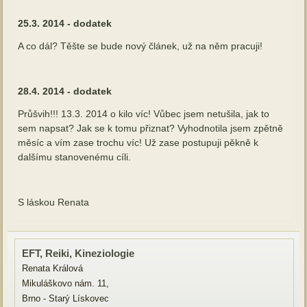
25.3. 2014 - dodatek
A co dál? Těšte se bude nový článek, už na něm pracuji!
28.4. 2014 - dodatek
Průšvih!!! 13.3. 2014 o kilo víc! Vůbec jsem netušila, jak to
sem napsat? Jak se k tomu přiznat? Vyhodnotila jsem zpětně
měsíc a vím zase trochu víc! Už zase postupuji pěkně k
dalšímu stanovenému cíli.
S láskou Renata
EFT, Reiki, Kineziologie
Renata Králová
Mikuláškovo nám. 11,
Brno - Starý Lískovec