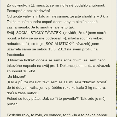
Za uplynulých 11 měsíců, se mi viditelně podařilo zhubnout.
Postupně a bez hladovění.
Od určité váhy, si nikdo ani nevšimne, že jste shodili 2 – 3 kila.
Takže musíte sundat aspoň deset, aby to okolí alespoň
zaznamenalo. Je to smutné, ale je to tak.
Svůj „SOCIALISTICKÝ ZÁVAZEK“ (je vidět, že už jsem starší
ročník a taky se na mě podepsali ;-), mladší ročníky vůbec
nebudou tušit, co to je „SOCIALISTICKÝ“ závazek) jsem
uzavřela sama se sebou 13.3. 2013 na svém profilu na
facebooku.
„Odvážná holka!“ docela se sama sobě divím, že jsem něco
takového napsala na svůj profil. Dokonce jsem si dala závazek
zhubnout 18 kilo!
„Já blázen!“
„Kilo a půl za měsíc!“ fakt jsem se asi musela zbláznit. Vždyť
do té doby mi váha jen v průběhu roku kolísala 3 kg nahoru,
dolů a zase nahoru.
Pokud se tedy ptáte: „Jak se Ti to povedlo?“ Tak, zde je můj
příběh.
Poslední roky, to bylo, co vánoce, to tři kila a to pěkně nahoru.