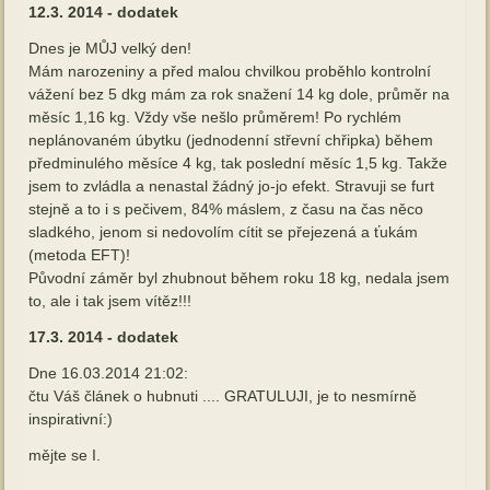
12.3. 2014 - dodatek
Dnes je MŮJ velký den!
Mám narozeniny a před malou chvilkou proběhlo kontrolní
vážení bez 5 dkg mám za rok snažení 14 kg dole, průměr na
měsíc 1,16 kg. Vždy vše nešlo průměrem! Po rychlém
neplánovaném úbytku (jednodenní střevní chřipka) bě
hem
předminulého měsíce 4 kg, tak poslední měsíc 1,5 kg. Takže
jsem to zvládla a nenastal žádný jo-jo efekt. Stravuji se furt
stejně a to i s pečivem, 84% máslem, z času na čas něco
sladkého, jenom si nedovolím cítit se přejezená a ťukám
(metoda EFT)!
Původní záměr byl zhubnout během roku 18 kg, nedala jsem
to, ale i tak jsem vítěz!!!
17.3. 2014 - dodatek
Dne 16.03.2014 21:02:
čtu Váš článek o hubnuti .... GRATULUJI, je to nesmírně
inspirativní:)
mějte se I.