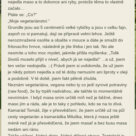
nejedla maso a to dokonce ani ryby, protože těma to vlastně
začalo…
Ptáte se: „Co?“
„Moje vegetariánství.“
Grundle jsou asi 5 centimetrů velké rybičky a jsou v celku fajn,
aspoň co si pamatuji, dají se připravit velmi lehce. Ještě
nerozmražené osolíte a obalíte v mouce a dáte je smažit do
fritovacího hrnce, následně je jíte třeba i jen tak. No ale
nesmíte u toho moc myslet, jakmile přišla myšlenka: „Tolik
životů muselo přijít v niveč, abych já se najedla!“ ...a už, jsem
ten večer nedojedla. ;-( Právě jsem si uvědomila, že už jsem
je nikdy potom nejedla a od té doby nemusím ani šproty v oleji
a podobně. V té době, jsem fakt pěkně zhubla.
Neznám vegetariána, vegana nebo ty co jedí syrové potraviny
(raw food), že by trpěli nadváhou, ale takhle to momentálně
nevnímám. I když masa sním určitě míň než je běžné, dnes
maso jím a ráda, ale je to taky z pohledu, kdo se na to dívá.
Kamarád Tomáš, žije v přesvědčení, že jsem určitě už na půl
cesty vegetarián a kamarádka Miluška, která jí masa ještě
méně než já je přesvědčená, že jsem masař a bez kusu masa
nedám ani ránu.
Takže vážení, žádná dieta, žádná dělená strava. Tentokrát je