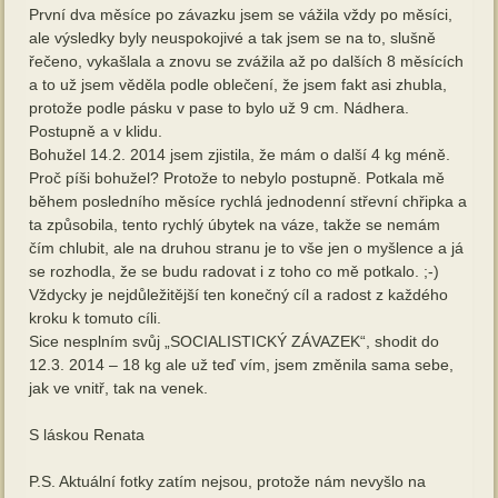
První dva měsíce po závazku jsem se vážila vždy po měsíci,
ale výsledky byly neuspokojivé a tak jsem se na to, slušně
řečeno, vykašlala a znovu se zvážila až po dalších 8 měsících
a to už jsem věděla podle oblečení, že jsem fakt asi zhubla,
protože podle pásku v pase to bylo už 9 cm. Nádhera.
Postupně a v klidu.
Bohužel 14.2. 2014 jsem zjistila, že mám o další 4 kg méně.
Proč píši bohužel? Protože to nebylo postupně. Potkala mě
během posledního měsíce rychlá jednodenní střevní chřipka a
ta způsobila, tento rychlý úbytek na váze, takže se nemám
čím chlubit, ale na druhou stranu je to vše jen o myšlence a já
se rozhodla, že se budu radovat i z toho co mě potkalo. ;-)
Vždycky je nejdůležitější ten konečný cíl a radost z každého
kroku k tomuto cíli.
Sice nesplním svůj „SOCIALISTICKÝ ZÁVAZEK“, shodit do
12.3. 2014 – 18 kg ale už teď vím, jsem změnila sama sebe,
jak ve vnitř, tak na venek.
S láskou Renata
P.S. Aktuální fotky zatím nejsou, protože nám nevyšlo na