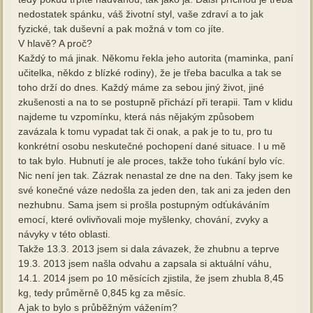
nedostatek spánku, váš životní styl, vaše zdraví a to jak
fyzické, tak duševní a pak možná v tom co jíte.
V hlavě? A proč?
Každý to má jinak. Někomu řekla jeho autorita (maminka, paní
učitelka, někdo z blízké rodiny), že je třeba baculka a tak se
toho drží do dnes. Každý máme za sebou jiný život, jiné
zkušenosti a na to se postupně přichází při terapii. Tam v klidu
najdeme tu vzpomínku, která nás nějakým způsobem
zavázala k tomu vypadat tak či onak, a pak je to tu, pro tu
konkrétní osobu neskutečné pochopení dané situace. I u mě
to tak bylo. Hubnutí je ale proces, takže toho ťukání bylo víc.
Nic není jen tak. Zázrak nenastal ze dne na den. Taky jsem ke
své konečné váze nedošla za jeden den, tak ani za jeden den
nezhubnu. Sama jsem si prošla postupným odťukáváním
emocí, které ovlivňovali moje myšlenky, chování, zvyky a
návyky v této oblasti.
Takže 13.3. 2013 jsem si dala závazek, že zhubnu a teprve
19.3. 2013 jsem našla odvahu a zapsala si aktuální váhu,
14.1. 2014 jsem po 10 měsících zjistila, že jsem zhubla 8,45
kg, tedy průměrně 0,845 kg za měsíc.
A jak to bylo s průběžným vážením?