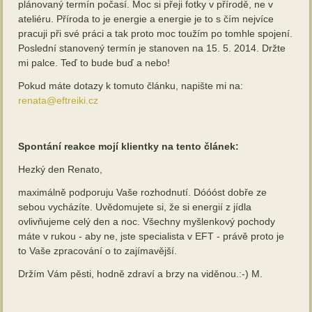
plánovaný termín počasí. Moc si přeji fotky v přírodě, ne v
ateliéru. Příroda to je energie a energie je to s čím nejvíce
pracuji při své práci a tak proto moc toužím po tomhle spojení.
Poslední stanovený termín je stanoven na 15. 5. 2014. Držte
mi palce. Teď to bude buď a nebo!
Pokud máte dotazy k tomuto článku, napište mi na:
renata@eftreiki.cz
Spontání reakce mojí klientky na tento článek:
Hezký den Renato,
maximálně podporuju Vaše rozhodnutí. Dóóóst dobře ze
sebou vycházíte. Uvědomujete si, že si energií z jídla
ovlivňujeme celý den a noc. Všechny myšlenkový pochody
máte v rukou - aby ne, jste specialista v EFT - právě proto je
to Vaše zpracování o to zajímavější.
Držím Vám pěsti, hodně zdraví a brzy na viděnou.:-) M.