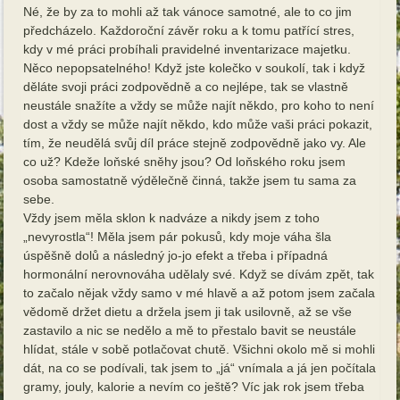
Né, že by za to mohli až tak vánoce samotné, ale to co jim
předcházelo. Každoroční závěr roku a k tomu patřící stres,
kdy v mé práci probíhali pravidelné inventarizace majetku.
Něco nepopsatelného! Když jste kolečko v soukolí, tak i když
děláte svoji práci zodpovědně a co nejlépe, tak se vlastně
neustále snažíte a vždy se může najít někdo, pro koho to není
dost a vždy se může najít někdo, kdo může vaši práci pokazit,
tím, že neudělá svůj díl práce stejně zodpovědně jako vy. Ale
co už? Kdeže loňské sněhy jsou? Od loňského roku jsem
osoba samostatně výdělečně činná, takže jsem tu sama za
sebe.
Vždy jsem měla sklon k nadváze a nikdy jsem z toho
„nevyrostla“! Měla jsem pár pokusů, kdy moje váha šla
úspěšně dolů a následný jo-jo efekt a třeba i případná
hormonální nerovnováha udělaly své. Když se dívám zpět, tak
to začalo nějak vždy samo v mé hlavě a až potom jsem začala
vědomě držet dietu a držela jsem ji tak usilovně, až se vše
zastavilo a nic se nedělo a mě to přestalo bavit se neustále
hlídat, stále v sobě potlačovat chutě. Všichni okolo mě si mohli
dát, na co se podívali, tak jsem to „já“ vnímala a já jen počítala
gramy, jouly, kalorie a nevím co ještě? Víc jak rok jsem třeba