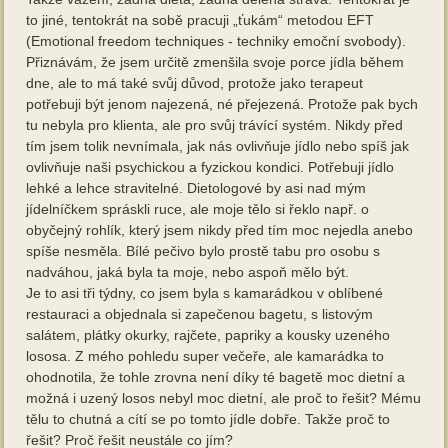
to jiné, tentokrát na sobě pracuji „ťukám“ metodou EFT
(Emotional freedom techniques - techniky emoční svobody).
Přiznávám, že jsem určitě zmenšila svoje porce jídla během
dne, ale to má také svůj důvod, protože jako terapeut
potřebuji být jenom najezená, né přejezená. Protože pak bych
tu nebyla pro klienta, ale pro svůj trávící systém. Nikdy před
tím jsem tolik nevnímala, jak nás ovlivňuje jídlo nebo spíš jak
ovlivňuje naši psychickou a fyzickou kondici. Potřebuji jídlo
lehké a lehce stravitelné. Dietologové by asi nad mým
jídelníčkem spráskli ruce, ale moje tělo si řeklo např. o
obyčejný rohlík, který jsem nikdy před tím moc nejedla anebo
spíše nesměla. Bílé pečivo bylo prostě tabu pro osobu s
nadváhou, jaká byla ta moje, nebo aspoň mělo být.
Je to asi tři týdny, co jsem byla s kamarádkou v oblíbené
restauraci a objednala si zapečenou bagetu, s listovým
salátem, plátky okurky, rajčete, papriky a kousky uzeného
lososa. Z mého pohledu super večeře, ale kamarádka to
ohodnotila, že tohle zrovna není díky té bagetě moc dietní a
možná i uzený losos nebyl moc dietní, ale proč to řešit? Mému
tělu to chutná a cítí se po tomto jídle dobře. Takže proč to
řešit? Proč řešit neustále co jím?