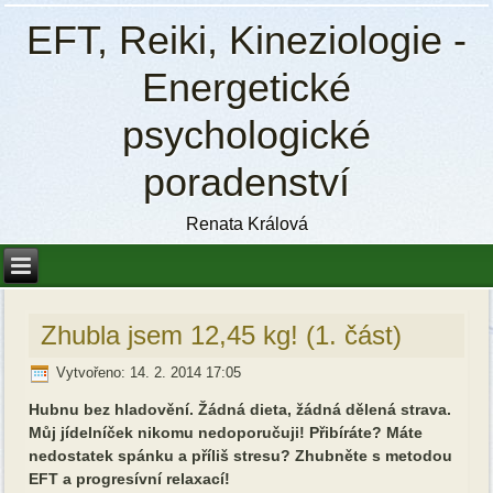
EFT, Reiki, Kineziologie -
Energetické
psychologické
poradenství
Renata Králová
Zhubla jsem 12,45 kg! (1. část)
Vytvořeno: 14. 2. 2014 17:05
Hubnu bez hladovění. Žádná dieta, žádná dělená strava.
Můj jídelníček nikomu nedoporučuji! Přibíráte? Máte
nedostatek spánku a příliš stresu? Zhubněte s metodou
EFT a progresívní relaxací!