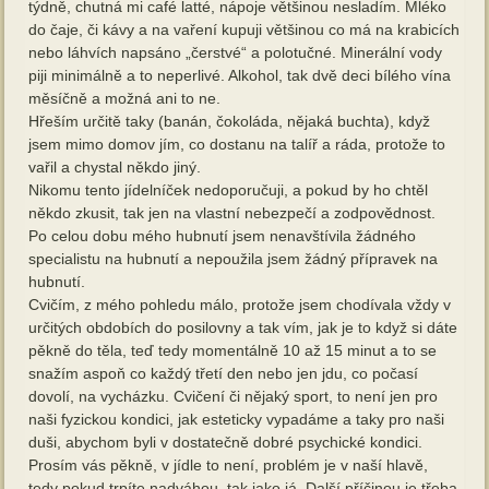
týdně, chutná mi café latté, nápoje většinou nesladím. Mléko
do čaje, či kávy a na vaření kupuji většinou co má na krabicích
nebo láhvích napsáno „čerstvé“ a polotučné. Minerální vody
piji minimálně a to neperlivé. Alkohol, tak dvě deci bílého vína
měsíčně a možná ani to ne.
Hřeším určitě taky (banán, čokoláda, nějaká buchta), když
jsem mimo domov jím, co dostanu na talíř a ráda, protože to
vařil a chystal někdo jiný.
Nikomu tento jídelníček nedoporučuji, a pokud by ho chtěl
někdo zkusit, tak jen na vlastní nebezpečí a zodpovědnost.
Po celou dobu mého hubnutí jsem nenavštívila žádného
specialistu na hubnutí a nepoužila jsem žádný přípravek na
hubnutí.
Cvičím, z mého pohledu málo, protože jsem chodívala vždy v
určitých obdobích do posilovny a tak vím, jak je to když si dáte
pěkně do těla, teď tedy momentálně 10 až 15 minut a to se
snažím aspoň co každý třetí den nebo jen jdu, co počasí
dovolí, na vycházku. Cvičení či nějaký sport, to není jen pro
naši fyzickou kondici, jak esteticky vypadáme a taky pro naši
duši, abychom byli v dostatečně dobré psychické kondici.
Prosím vás pěkně, v jídle to není, problém je v naší hlavě,
tedy pokud trpíte nadváhou, tak jako já. Další příčinou je třeba