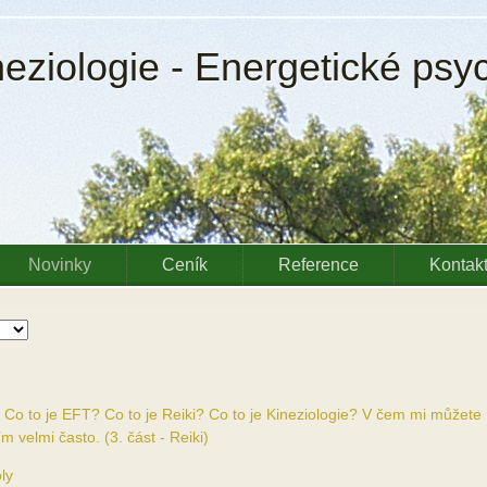
neziologie - Energetické psy
Novinky
Ceník
Reference
Kontak
? Co to je EFT? Co to je Reiki? Co to je Kineziologie? V čem mi můžete
 velmi často. (3. část - Reiki)
ly