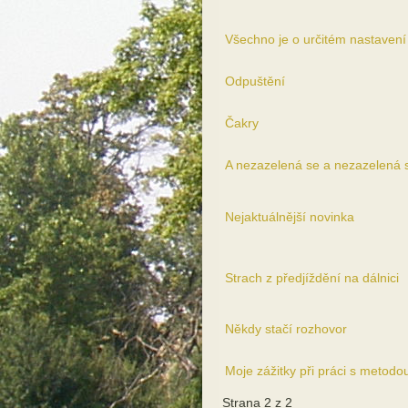
Všechno je o určitém nastavení 
Odpuštění
Čakry
A nezazelená se a nezazelená s
Nejaktuálnější novinka
Strach z předjíždění na dálnici
Někdy stačí rozhovor
Moje zážitky při práci s metod
Strana 2 z 2