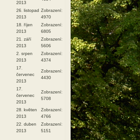
2013
26. listopad
Zobrazení:
2013
4970
18. říjen
Zobrazení:
2013
6805
21. září
Zobrazení:
2013
5606
2. srpen
Zobrazení:
2013
4374
17.
Zobrazení:
červenec
4430
2013
17.
Zobrazení:
červenec
5708
2013
28. květen
Zobrazení:
2013
4766
22. duben
Zobrazení:
2013
5151