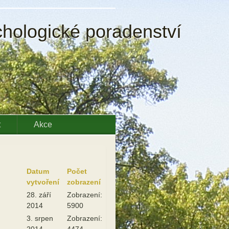
chologické poradenství
t
Akce
Datum
Počet
vytvoření
zobrazení
28. září
Zobrazení:
2014
5900
3. srpen
Zobrazení:
2014
4474