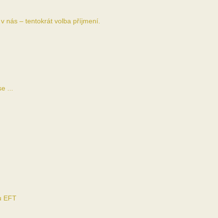
v nás – tentokrát volba příjmení.
e ...
ou EFT