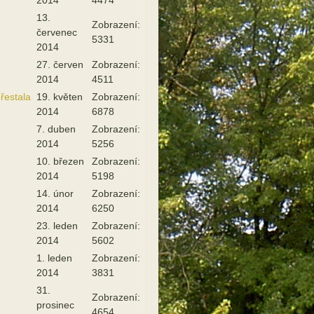
13.
Zobrazení:
červenec
5331
2014
27. červen
Zobrazení:
2014
4511
řestala
19. květen
Zobrazení:
2014
6878
7. duben
Zobrazení:
2014
5256
10. březen
Zobrazení:
2014
5198
14. únor
Zobrazení:
2014
6250
23. leden
Zobrazení:
2014
5602
1. leden
Zobrazení:
2014
3831
31.
Zobrazení:
prosinec
4654