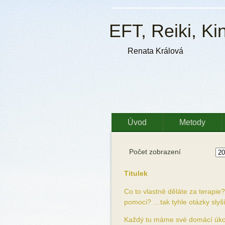
EFT, Reiki, Ki
Renata Králová
Úvod
Metody
Počet zobrazení
Titulek
Co to vlastně děláte za terapie
pomoci? …tak tyhle otázky slyším
Každý tu máme své domácí úko